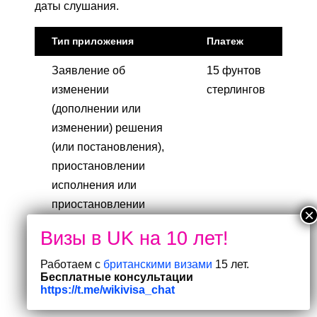
даты слушания.
Тип приложения
Платеж
Заявление об
15 фунтов
изменении
стерлингов
(дополнении или
изменении) решения
(или постановления),
приостановлении
исполнения или
приостановлении
действия ордера на
владение или
приостановлении
Работаем с
британскими визами
15 лет.
Бесплатные консультации
действия приказа
https://t.me/wikivisa_chat
Высокого суда