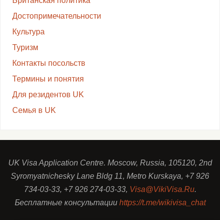
Британская политика
Достопримечательности
Культура
Туризм
Контакты посольств
Термины и понятия
Для резидентов UK
Семья в UK
UK Visa Application Centre. Moscow, Russia, 105120, 2nd
Syromyatnichesky Lane Bldg 11, Metro Kurskaya, +7 926
734-03-33, +7 926 274-03-33,
Visa@VikiVisa.Ru
.
Бесплатные консультации
https://t.me/wikivisa_chat