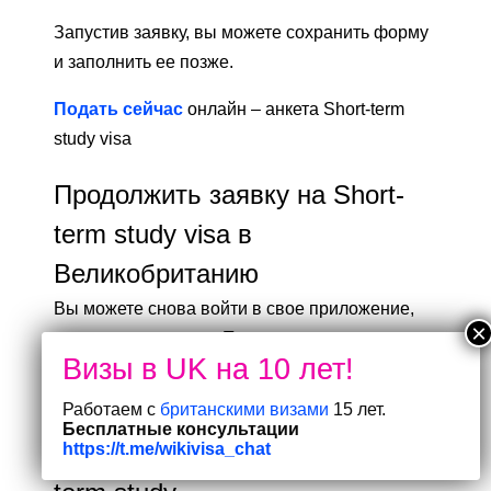
Запустив заявку, вы можете сохранить форму
и заполнить ее позже.
Подать сейчас
онлайн – анкета Short-term
study visa
Продолжить заявку на Short-
term study visa в
Великобританию
Вы можете снова войти в свое приложение,
если сохранили его. Проверьте свою
электронную почту и перейдите по ссылке,
чтобы вернуться в свою заявку.
Работаем с
британскими визами
15 лет.
Бесплатные консультации
После подачи заявки на Short-
https://t.me/wikivisa_chat