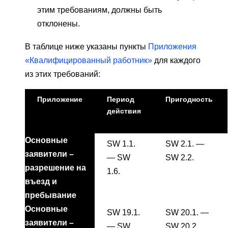
этим требованиям, должны быть
отклонены.
В таблице ниже указаны пункты
Приложения
«Квалифицированный работник»
для каждого
из этих требований:
Приложение
Период
Пригодность
действия
Основные
SW 1.1.
SW 2.1. —
заявители –
— SW
SW 2.2.
разрешение на
1.6.
въезд и
пребывание
Основные
SW 19.1.
SW 20.1. —
заявители –
— SW
SW 20.2.