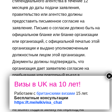
стипендиального агентства в течение 12
месяцев до даты подачи заявления,
правительство или агентство должны
предоставить письменное согласие на
заявление. Письмо о согласии должно быть на
официальном бланке или бланке организации
или организаций, с официальной печатью этой
организации и выдано уполномоченным
должностным лицом этой организации.
Документы должны подтверждать, что
организация дает заявителю согласие на
пребывание или повторный въезд в
Великобританию.
Работаем с
британскими визами
15 лет.
Переключение
Бесплатные консультации
https://t.me/wikivisa_chat
Заявитель, находящийся в Великобритании,
не может подать заявку на переход на