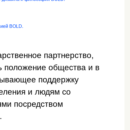
нией BOLD.
рственное партнерство,
 положение общества и в
зывающее поддержку
еления и людям со
ями посредством
.