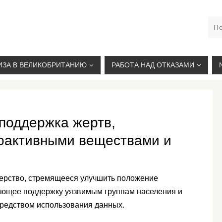
М. КУРСКАЯ, +7(926)734-03-33, +7(926)274-03-33, VISA@
ИЗА В ВЕЛИКОБРИТАНИЮ
РАБОТА НАД ОТКАЗАМИ
поддержка жертв,
оактивными веществами и
ерство, стремящееся улучшить положение
ающее поддержку уязвимым группам населения и
редством использования данных.