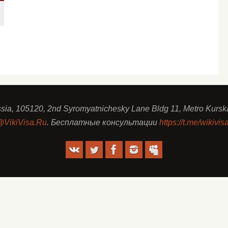
sia, 105120, 2nd Syromyatnichesky Lane Bldg 11, Metro Kursk
@VikiVisa.Ru
. Бесплатные консультации
https://t.me/wikivis