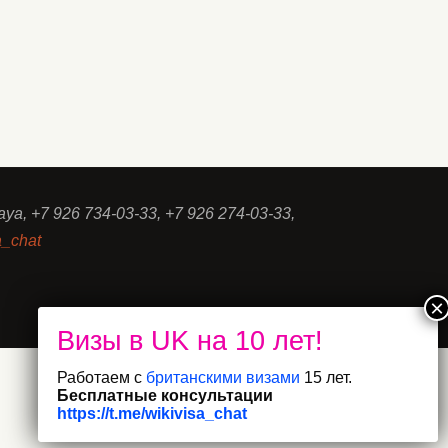
aya, +7 926 734-03-33, +7 926 274-03-33,
a_chat
Работаем с
британскими визами
15 лет.
Бесплатные консультации
https://t.me/wikivisa_chat