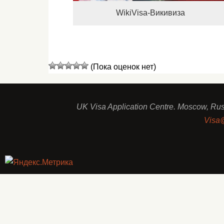
WikiVisa-Викивиза
(Пока оценок нет)
UK Visa Application Centre. Moscow, Rus
Visa