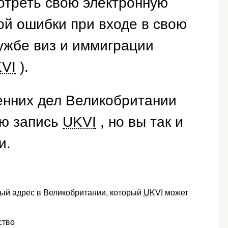
отреть свою электронную
кой ошибки при входе в свою
ужбе виз и иммиграции
VI
).
енних дел Великобритании
ую запись
UKVI
, но вы так и
и.
вый адрес в Великобритании, который
UKVI
может
ство