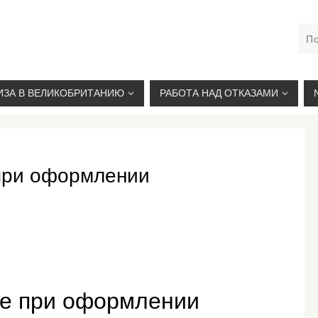
М. КУРСКАЯ, +7(926)734-03-33, +7(926)274-03-33, VISA@
ИЗА В ВЕЛИКОБРИТАНИЮ
РАБОТА НАД ОТКАЗАМИ
при оформлении
е при оформлении