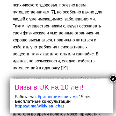
психического здоровья, полезно всем
путешественникам [7], но особенно важно для
людей с уже имеющимися заболеваниями.
Таким путешественникам следует осознавать
свои физические и умственные ограничения,
хорошо высыпаться, правильно питаться и
избегать употребления психоактивных
веществ, таких как алкоголь или каннабис. В
идеале, по возможности, следует избегать
путешествий в одиночку [19].
Алкоголь часто используется для облегчения
страхов, связанных с путешествиями, но сам
по себе представляет серьёзный риск для
Работаем с
британскими визами
15 лет.
психического здоровья, связанный с
Бесплатные консультации
https://t.me/wikivisa_chat
путешествиями. Чрезмерное употребление
алкоголя во время полётов может привести к