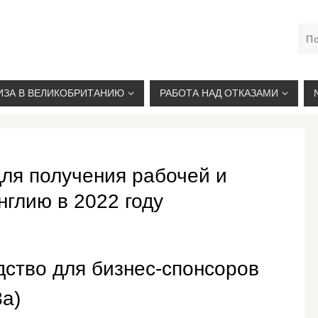
М. КУРСКАЯ, +7(926)734-03-33, +7(926)274-03-33, VISA@
ИЗА В ВЕЛИКОБРИТАНИЮ
РАБОТА НАД ОТКАЗАМИ
ля получения рабочей и
нглию в 2022 году
дство для бизнес-спонсоров
8a)