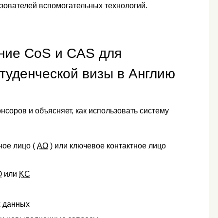
ьзователей вспомогательных технологий.
ние CoS и CAS для
студенческой визы в Англию
нсоров и объясняет, как использовать систему
ное лицо (
AO
) или ключевое контактное лицо
O
или
KC
х данных