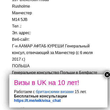
Rusholme
Манчестер
M14 5JB
Тел .:
Эл. адрес:
Веб-сайт:
Г-н ААМАР АФТАБ КУРЕШИ Генеральный
консул, отвечающий за Манчестер (с 6 июля
2017 г.)
ПОЛЬША
Генеральное консульство Польши в Белфасте
67 Мэлоун Роуд
Белфаст
Работаем с
британскими визами
15 лет.
ВТ9 6СБ
Бесплатные консультации
Тел .:
https://t.me/wikivisa_chat
Эл. адрес: