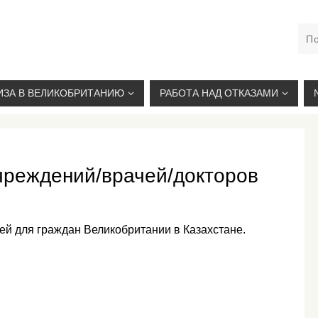
М. КУРСКАЯ, +7(926)734-03-33, +7(926)274-03-33, VISA@
ИЗА В ВЕЛИКОБРИТАНИЮ
РАБОТА НАД ОТКАЗАМИ
чреждений/врачей/докторов
ей для граждан Великобритании в Казахстане.