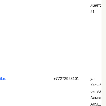
Желтокс
51
l.ru
+77272923101
ул.
Касыбек
би, 96, г.
Алматы,
A05E1H