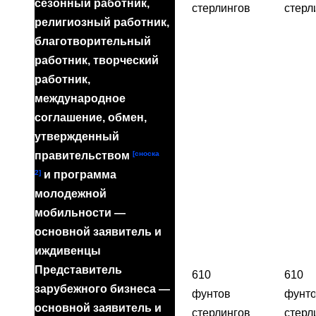
сезонный работник,
стерлингов
стерл
религиозный работник,
благотворительный
работник, творческий
работник,
международное
соглашение, обмен,
утвержденный
[сноска
правительством
2]
и программа
молодежной
мобильности —
основной заявитель и
иждивенцы
Представитель
610
610
зарубежного бизнеса —
фунтов
фунт
основной заявитель и
стерлингов
стерл