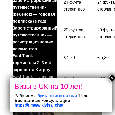
Зарегистрированный
24 фунта
24 фунта
путешественник
стерлингов
стерлинг
(ребенок) — годовая
подписка (в год)
Зарегистрированный
20 фунтов
20 фунто
путешественник —
стерлингов
стерлинг
регистрация новых
документов
Fast Track —
£ 5,20
£ 5,20
терминалы 2, 3 и 4
аэропорта Хитроу
Fast Track — другие
£3.00
£3.00
порты въезда
Работаем с
британскими визами
15 лет.
Бесплатные консультации
https://t.me/wikivisa_chat