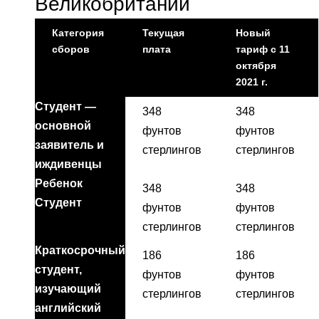
Великобритании
Категория
Текущая
Новый
сборов
плата
тариф с 11
октября
2021 г.
Студент —
348
348
основной
фунтов
фунтов
заявитель и
стерлингов
стерлингов
иждивенцы
Ребенок
348
348
Студент
фунтов
фунтов
стерлингов
стерлингов
Краткосрочный
186
186
студент,
фунтов
фунтов
изучающий
стерлингов
стерлингов
английский