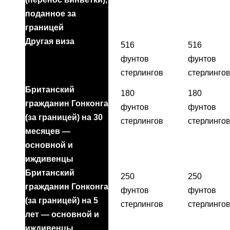
поданное за
границей
Другая виза
516
516
фунтов
фунтов
стерлингов
стерлинго
Британский
180
180
гражданин Гонконга
фунтов
фунтов
(за границей) на 30
стерлингов
стерлинго
месяцев —
основной и
иждивенцы
Британский
250
250
гражданин Гонконга
фунтов
фунтов
(за границей) на 5
стерлингов
стерлинго
лет — основной и
иждивенцы