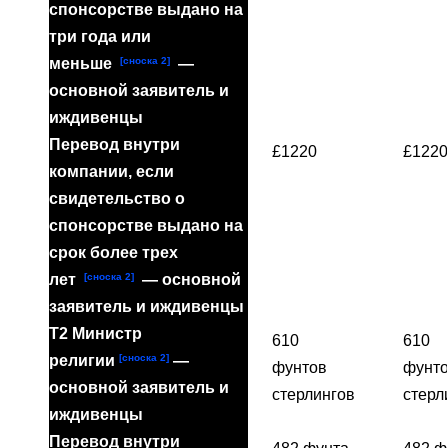
спонсорстве выдано на
три года или
[сноска 2]
меньше
—
основной заявитель и
иждивенцы
Перевод внутри
£1220
£1220
компании, если
свидетельство о
спонсорстве выдано на
срок более трех
[сноска 2]
лет
— основной
заявитель и иждивенцы
T2 Министр
610
610
[сноска 2]
религии
—
фунтов
фунт
основной заявитель и
стерлингов
стерл
иждивенцы
Перевод внутри