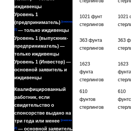
стерлингов
стерл
иждивенцы
Уровень 1
1021 фунт
1021 
[сноска
(предприниматель)
стерлингов
стерл
2]
— только иждивенцы
Уровень 1 (выпускник-
363 фунта
363 ф
предприниматель) —
стерлингов
стерл
только иждивенцы
Уровень 1 (Инвестор) —
1623
1623
основной заявитель и
фунта
фунт
иждивенцы
стерлингов
стерл
Квалифицированный
610
610
работник, если
фунтов
фунт
свидетельство о
стерлингов
стерл
спонсорстве выдано на
[сноска
три года или менее
2]
— основной заявитель