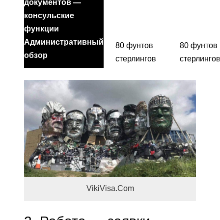
документов —
консульские
функции
Административный
80 фунтов
80 фунтов
обзор
стерлингов
стерлинго
VikiVisa.Com