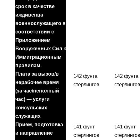
срок в качестве
иждивенца
военнослужащего в
соответствии с
Приложением
Вооруженных Сил к
Иммиграционным
правилам.
Плата за вызов/в
142 фунта
142 фунта
нерабочее время
стерлингов
стерлинго
(за час/неполный
час) — услуги
консульских
служащих
Прием, подготовка
141 фунт
141 фунт
и направление
стерлингов
стерлинго