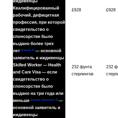
иждивенцы
Квалифицированный
£928
£928
рабочий, дефицитная
профессия, при которой
свидетельство о
спонсорстве было
выдано более трех
[сноска 2]
лет
— основной
заявитель и иждивенцы
Skilled Worker — Health
232 фунта
232 ф
and Care Visa — если
стерлингов
стерл
свидетельство о
спонсорстве было
выдано на три года или
[сноска 2]
[сноска 3]
меньше
—
основной заявитель и
иждивенцы