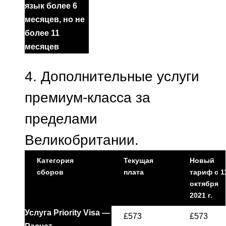
язык более 6
месяцев, но не
более 11
месяцев
4.
Дополнительные услуги
премиум-класса за
пределами
Великобритании.
Категория
Текущая
Новый
сборов
плата
тариф с 1
октября
2021 г.
Услуга Priority Visa —
£573
£573