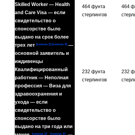
Skilled Worker — Health
464 фунта
464 ф
and Care Visa — если
стерлингов
стерл
свидетельство о
спонсорстве было
выдано на срок более
[сноска 2]
[сноска 3]
трех лет
—
основной заявитель и
иждивенцы
Квалифицированный
232 фунта
232 ф
работник — Неполная
стерлингов
стерл
профессия — Виза для
здравоохранения и
ухода — если
свидетельство о
спонсорстве было
выдано на три года или
[сноска 2]
[сноска 3]
менее
—