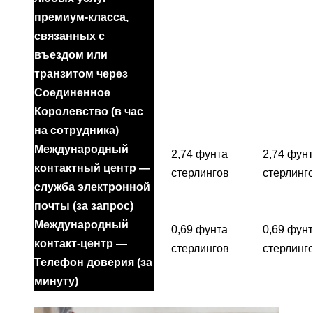
премиум-класса,
связанных с
въездом или
транзитом через
Соединенное
Королевство (в час
на сотрудника)
Международный
2,74 фунта
2,74 фун
контактный центр —
стерлингов
стерлинг
служба электронной
почты (за запрос)
Международный
0,69 фунта
0,69 фун
контакт-центр —
стерлингов
стерлинг
Телефон доверия (за
минуту)