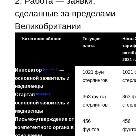
2.
Работа — заявки,
сделанные за пределами
Великобритании
Категория сборов
Текущая
Новы
плата
тариф
октяб
2021 г.
[сноска 2]
Инноватор
—
1021 фунт
1021 
основной заявитель и
стерлингов
стерл
иждивенцы
[сноска 2]
Стартап
—
363 фунта
363 ф
основной заявитель и
стерлингов
стерл
иждивенцы
Письмо-утверждение от
456
456
компетентного органа в
фунтов
фунт
отношении