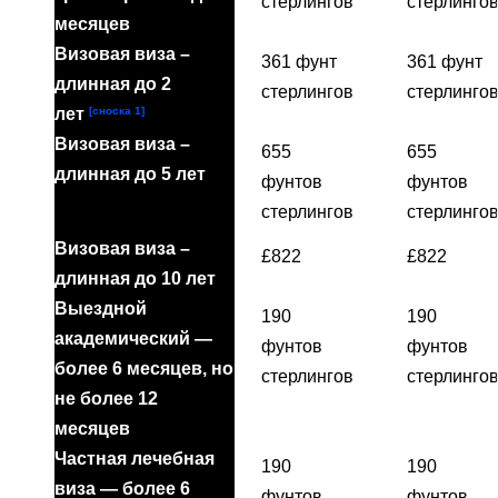
стерлингов
стерлинго
месяцев
Визовая виза –
361 фунт
361 фунт
длинная до 2
стерлингов
стерлинго
[сноска 1]
лет
Визовая виза –
655
655
длинная до 5 лет
фунтов
фунтов
стерлингов
стерлинго
Визовая виза –
£822
£822
длинная до 10 лет
Выездной
190
190
академический —
фунтов
фунтов
более 6 месяцев, но
стерлингов
стерлинго
не более 12
месяцев
Частная лечебная
190
190
виза — более 6
фунтов
фунтов