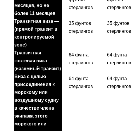
месяцев, но не
стерлингов
стерлинго
более 11 месяцев
Транзитная виза —
35 фунтов
35 фунтов
(прямой транзит в
стерлингов
стерлинго
контролируемой
зоне)
Транзитная
64 фунта
64 фунта
гостевая виза
стерлингов
стерлинго
(наземный транзит)
Виза с целью
64 фунта
64 фунта
присоединения к
стерлингов
стерлинго
морскому или
воздушному судну
в качестве члена
экипажа этого
морского или