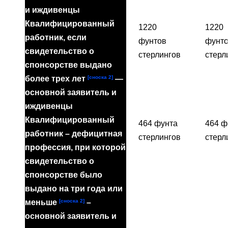
и иждивенцы
Квалифицированный
1220
1220
работник, если
фунтов
фунт
свидетельство о
стерлингов
стерл
спонсорстве выдано
[сноска 2]
более трех лет
—
основной заявитель и
иждивенцы
Квалифицированный
464 фунта
464 ф
работник – дефицитная
стерлингов
стерл
профессия, при которой
свидетельство о
спонсорстве было
выдано на три года или
[сноска 2]
меньше
–
основной заявитель и