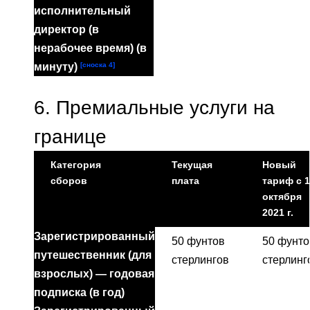
исполнительный
директор (в
нерабочее время) (в
[сноска 4]
минуту)
6.
Премиальные услуги на
границе
Категория
Текущая
Новый
сборов
плата
тариф с 1
октября
2021 г.
Зарегистрированный
50 фунтов
50 фунто
путешественник (для
стерлингов
стерлинг
взрослых) — годовая
подписка (в год)