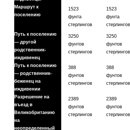
Маршрут к
1523
1523
поселению
фунта
фунта
стерлингов
стерлинго
Путь к поселению
3250
3250
— другой
фунтов
фунтов
родственник-
стерлингов
стерлинго
иждивенец
Путь к поселению
388
388
— родственник-
фунтов
фунтов
беженец на
стерлингов
стерлинго
иждивении
Разрешение на
2389
2389
въезд в
фунтов
фунтов
Великобританию
стерлингов
стерлинго
на
неопределенный