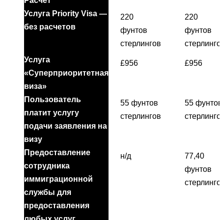
Расчет
Услуга Priority Visa —
220
220
без расчетов
фунтов
фунтов
стерлингов
стерлинг
Услуга
£956
£956
«Суперприоритетная
виза»
Пользователь
55 фунтов
55 фунто
платит услугу
стерлингов
стерлинг
подачи заявления на
визу
Предоставление
н/д
77,40
сотрудника
фунтов
иммиграционной
стерлинг
службы для
предоставления
любых услуг