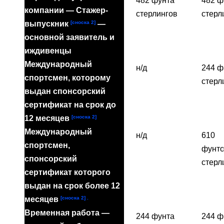
482 фунта
482 ф
компании — Стажер-
стерлингов
стерл
[сноска 2]
выпускник
—
основной заявитель и
иждивенцы
Международный
н/д
244 ф
спортсмен, которому
стерл
выдан спонсорский
сертификат на срок до
[сноска 2]
12 месяцев
Международный
н/д
610
спортсмен,
фунт
спонсорский
стерл
сертификат которого
выдан на срок более 12
[сноска 2] .
месяцев
Временная работа —
244 фунта
244 ф