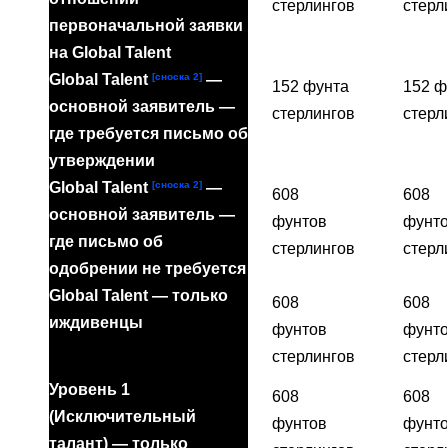
стерлингов
стерл
первоначальной заявки
на Global Talent
[сноска 2]
Global Talent
—
152 фунта
152 ф
основной заявитель —
стерлингов
стерл
где требуется письмо об
утверждении
[сноска 2]
Global Talent
—
608
608
основной заявитель —
фунтов
фунт
где письмо об
стерлингов
стерл
одобрении не требуется
Global Talent — только
608
608
иждивенцы
фунтов
фунт
стерлингов
стерл
Уровень 1
608
608
(Исключительный
фунтов
фунт
талант) — только