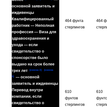
основной заявитель и
иждивенцы
Квалифицированный
464 фунта
464 ф
работник — Неполная
стерлингов
стерл
профессия — Виза для
здравоохранения и
ухода — если
свидетельство о
спонсорстве было
выдано на срок более
[сноска 2]
[сноска
трех лет
3]
— основной
заявитель и иждивенцы
Перевод внутри
610
610
компании, если
фунтов
фунт
свидетельство о
стерлингов
стерл