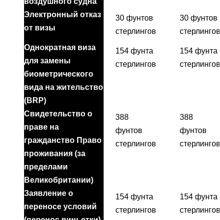
воздушного судна
Электронный отказ
30 фунтов
30 фунтов
от визы
стерлингов
стерлинго
Однократная виза
154 фунта
154 фунта
для замены
стерлингов
стерлинго
биометрического
вида на жительство
(BRP)
Свидетельство о
388
388
праве на
фунтов
фунтов
гражданство Право
стерлингов
стерлинго
проживания (за
пределами
Великобритании)
Заявление о
154 фунта
154 фунта
переносе условий
стерлингов
стерлинго
(перенос виньетки),