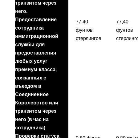
транзитом через
него.
Предоставление
77,40
77,40
сотрудника
фунтов
фунтов
иммиграционной
стерлингов
стерлинг
службы для
предоставления
любых услуг
премиум-класса,
связанных с
въездом в
Соединенное
Королевство или
транзитом через
него (в час на
сотрудника)
Проверки статуса