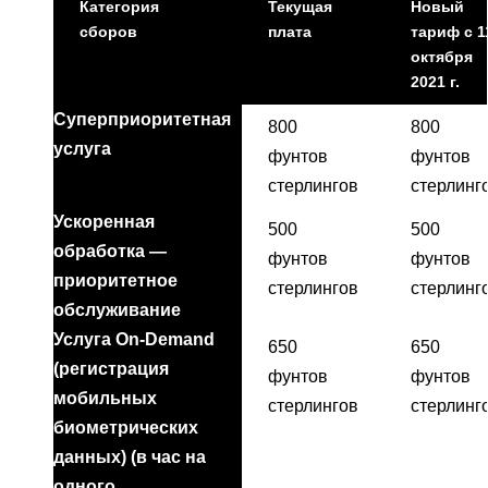
Категория
Текущая
Новый
сборов
плата
тариф с 1
октября
2021 г.
Суперприоритетная
800
800
услуга
фунтов
фунтов
стерлингов
стерлинг
Ускоренная
500
500
обработка —
фунтов
фунтов
приоритетное
стерлингов
стерлинг
обслуживание
Услуга On-Demand
650
650
(регистрация
фунтов
фунтов
мобильных
стерлингов
стерлинг
биометрических
данных) (в час на
одного