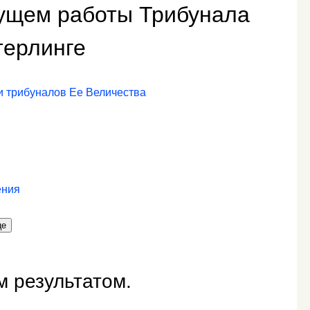
ущем работы Трибунала
терлинге
и трибуналов Ее Величества
ения
це
м результатом.