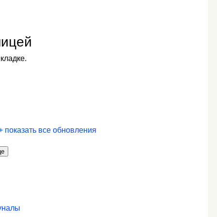
ницей
кладке.
+
показать все обновления
це
уналы