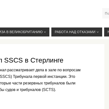
М. КУРСКАЯ, +7(926)734-03-33, +7(926)274-03-33, VISA@
ИЗА В ВЕЛИКОБРИТАНИЮ
РАБОТА НАД ОТКАЗАМИ
л SSCS в Стерлинге
нал рассматривает дела в зале по вопросам
(SSCS) Трибунала первой инстанции. Это
торые части резервных трибуналов были
ы судов и трибуналов (SCTS).