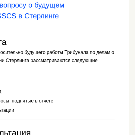
 вопросу о будущем
SSCS в Стерлинге
та
носительно будущего работы Трибунала по делам о
нии Стерлинга рассматриваются следующие
д
осы, поднятые в отчете
ьтации
льтация