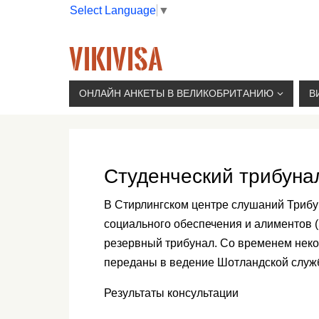
Select Language
▼
VIKIVISA
Г. МОСКВА, 2-Й СЫРОМЯТНИЧЕСКИЙ ПЕР., 11, 
ОНЛАЙН АНКЕТЫ В ВЕЛИКОБРИТАНИЮ
В
Студенческий трибуна
В Стирлингском центре слушаний Трибу
социального обеспечения и алиментов 
резервный трибунал. Со временем неко
переданы в ведение Шотландской служб
Результаты консультации