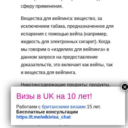
сферу применения.
Вещества для вейпинга: вещество, за
исключением табака, предназначенное для
испарения с помощью вейпа (например,
жидкость для электронных сигарет). Когда
мы говорим о «изделиях для вейпинга» в
данном запросе на предоставление
доказательств, это включает как вейпы, так
и вещества для вейпинга.
Никотинсодержащие продукты: продукты,
обеспечивающие доставку никотина в
организм человека, за исключением
Работаем с
британскими визами
15 лет.
лекарственных препаратов и никотиновых
Бесплатные консультации
вейпов. В настоящее время на рынке
https://t.me/wikivisa_chat
Великобритании представлены такие