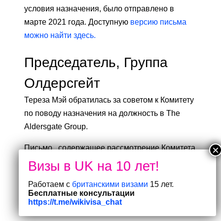
условия назначения, было отправлено в
марте 2021 года. Доступную
версию письма
можно найти здесь.
Председатель, Группа
Олдерсгейт
Тереза ​​Мэй обратилась за советом к Комитету
по поводу назначения на должность в The
Aldersgate Group.
Письмо , содержащее рассмотрение Комитета
и условия назначения, было отправлено в мае
2021 года, а назначение было принято в июле
Работаем с
британскими визами
15 лет.
2021 года. Доступную версию
письма
можно
Бесплатные консультации
найти здесь.
https://t.me/wikivisa_chat