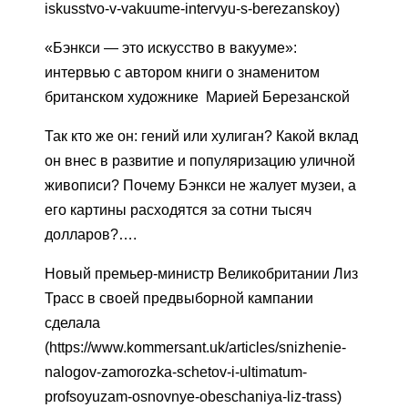
iskusstvo-v-vakuume-intervyu-s-berezanskoy)
«Бэнкси — это искусство в вакууме»:
интервью с автором книги о знаменитом
британском художнике Марией Березанской
Так кто же он: гений или хулиган? Какой вклад
он внес в развитие и популяризацию уличной
живописи? Почему Бэнкси не жалует музеи, а
его картины расходятся за сотни тысяч
долларов?….
Новый премьер-министр Великобритании Лиз
Трасс в своей предвыборной кампании
сделала
(https://www.kommersant.uk/articles/snizhenie-
nalogov-zamorozka-schetov-i-ultimatum-
profsoyuzam-osnovnye-obeschaniya-liz-trass)