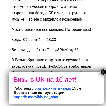
состоялся всего через шесть дней после
вторжения России в Украину, а также
откровенная беседа БГ и членов группы о
музыке и войне с Михаилом Козыревым.
Мест становится все меньше. Поторопитесь!
Когда: 09 сентября, 18:30
Билеты здесь (https://bit.ly/3PbzAru) ??
В Великобритании стартовала крупнейшая
забастовка (https://bit.ly/3AOQ59f) работников
Royal Mail. Это первый из четырех дней
забастовок, последующие запланированы на
31 августа, 8 и 9 сентября.
Работаем с
британскими визами
15 лет.
Бесплатные консультации
Всемирно известный карнавал в Ноттинг-
https://t.me/wikivisa_chat
Хилле возвращается в Лондон