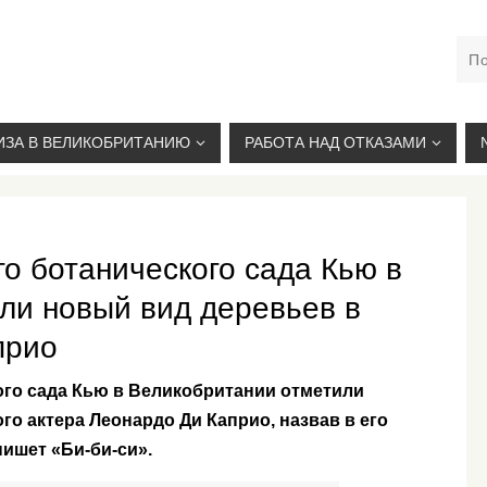
М. КУРСКАЯ, +7(926)734-03-33, +7(926)274-03-33, VISA@
ИЗА В ВЕЛИКОБРИТАНИЮ
РАБОТА НАД ОТКАЗАМИ
о ботанического сада Кью в
ли новый вид деревьев в
прио
ого сада Кью в Великобритании отметили
го актера Леонардо Ди Каприо, назвав в его
пишет «Би-би-си».