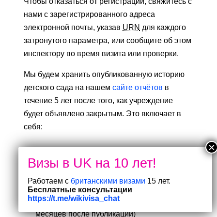
Чтобы отказаться от регистрации, свяжитесь с
нами с зарегистрированного адреса
электронной почты, указав
URN
для каждого
затронутого параметра, или сообщите об этом
инспектору во время визита или проверки.
Мы будем хранить опубликованную историю
детского сада на нашем
сайте отчётов
в
течение 5 лет после того, как учреждение
будет объявлено закрытым. Это включает в
себя:
ваши предыдущие отчеты о проверках
(если вы зарегистрированы только в
Реестре учреждений по уходу за детьми,
Работаем с
британскими визами
15 лет.
письма с результатами предыдущих
Бесплатные консультации
https://t.me/wikivisa_chat
проверок остаются в сети в течение 12
месяцев после публикации)