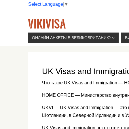
Select Language
▼
VIKIVISA
Г. МОСКВА, 2-Й СЫРОМЯТНИЧЕСКИЙ ПЕР., 11, 
ОНЛАЙН АНКЕТЫ В ВЕЛИКОБРИТАНИЮ
В
UK Visas and Immigra
Что такое UK Visas and Immigration —
HOME OFFICE — Министерство внутрен
UKVI — UK Visas and Immigration — это
Шотландии, в Северной Ирландии и в У
UK Visas and Immigration несет ответст