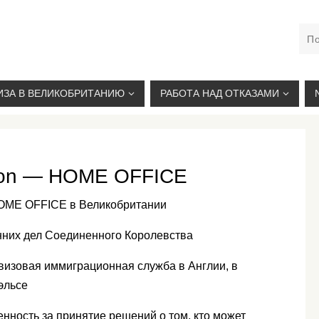
М. КУРСКАЯ, +7(926)734-03-33, +7(926)274-03-33, VISA@
ИЗА В ВЕЛИКОБРИТАНИЮ
РАБОТА НАД ОТКАЗАМИ
tion — HOME OFFICE
 HOME OFFICE в Великобритании
них дел Соединенного Королевства
 визовая иммиграционная служба в Англии, в
эльсе
венность за принятие решений о том, кто может