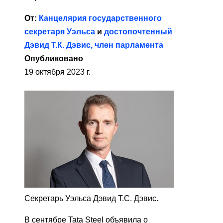
От:
Канцелярия государственного
секретаря Уэльса
и
достопочтенный
Дэвид Т.К. Дэвис, член парламента
Опубликовано
19 октября 2023 г.
Секретарь Уэльса Дэвид Т.С. Дэвис.
В сентябре Tata Steel объявила о