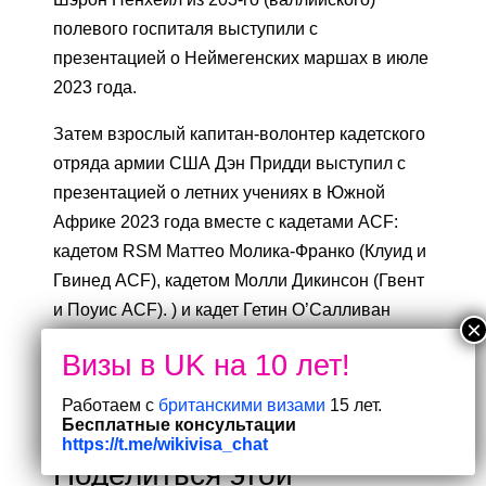
полевого госпиталя выступили с
презентацией о Неймегенских маршах в июле
2023 года.
Затем взрослый капитан-волонтер кадетского
отряда армии США Дэн Придди выступил с
презентацией о летних учениях в Южной
Африке 2023 года вместе с кадетами ACF:
кадетом RSM Маттео Молика-Франко (Клуид и
Гвинед ACF), кадетом Молли Дикинсон (Гвент
и Поуис ACF). ) и кадет Гетин О’Салливан
(Dyfed и Glamorgan ACF).
Мероприятие вела ведущая новостей ITV
Работаем с
британскими визами
15 лет.
Андреа Бирн.
Бесплатные консультации
https://t.me/wikivisa_chat
Поделиться этой