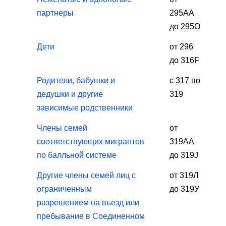
партнеры
295АА
до 295О
Дети
от 296
до 316F
Родители, бабушки и
с 317 по
дедушки и другие
319
зависимые родственники
Члены семей
от
соответствующих мигрантов
319AA
по балльной системе
до 319J
Другие члены семей лиц с
от 319Л
ограниченным
до 319У
разрешением на въезд или
пребывание в Соединенном