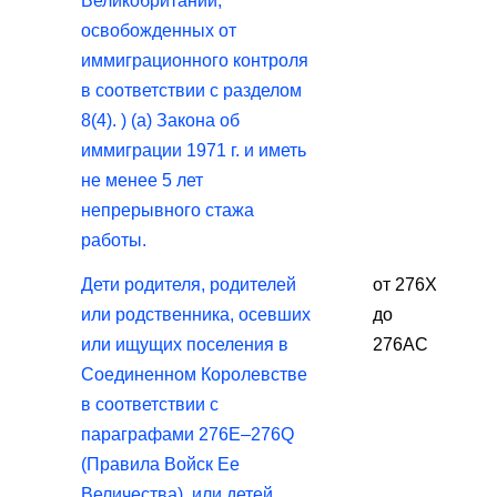
Великобритании,
освобожденных от
иммиграционного контроля
в соответствии с разделом
8(4). ) (a) Закона об
иммиграции 1971 г. и иметь
не менее 5 лет
непрерывного стажа
работы.
Дети родителя, родителей
от 276Х
или родственника, осевших
до
или ищущих поселения в
276АС
Соединенном Королевстве
в соответствии с
параграфами 276E–276Q
(Правила Войск Ее
Величества), или детей