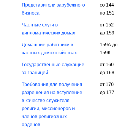
Представители зарубежного
со 144
бизнеса
по 151
Частные слуги в
от 152
дипломатических домах
до 159
Домашние работники в
159А до
частных домохозяйствах
159К
Государственные служащие
от 160
за границей
до 168
Требования для получения
от 170
разрешения на вступление
до 177
в качестве служителя
религии, миссионеров и
членов религиозных
орденов