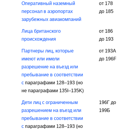
Оперативный наземный
от 178
персонал в аэропортах
до 185
зарубежных авиакомпаний
Лица британского
от 186
происхождения
до 193
Партнеры лиц, которые
от 193А
имеют или имели
до 196F
разрешение на въезд или
пребывание в соответствии
с
параграфами 128–193 (но
не параграфами 135I–135K)
Дети лиц с ограниченным
196Г до
разрешением на въезд или
199Б
пребывание в соответствии
с
параграфами 128–193 (но