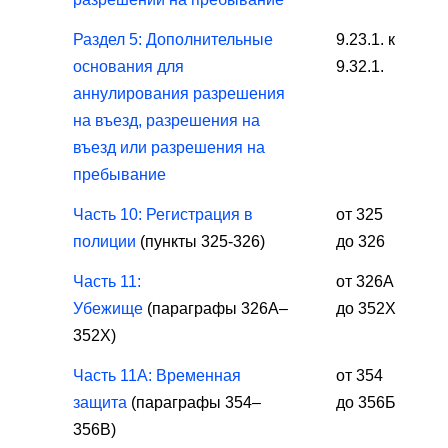
Раздел 5: Дополнительные
9.23.1. к
основания для
9.32.1.
аннулирования разрешения
на въезд, разрешения на
въезд или разрешения на
пребывание
Часть 10: Регистрация в
от 325
полиции
(пункты 325-326)
до 326
Часть 11:
от 326А
Убежище
(параграфы 326A–
до 352Х
352X)
Часть 11A: Временная
от 354
защита
(параграфы 354–
до 356Б
356B)