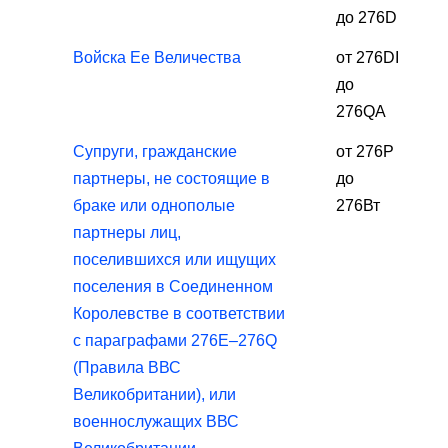
до 276D
Войска Ее Величества
от 276DI
до
276QA
Супруги, гражданские
от 276Р
партнеры, не состоящие в
до
браке или однополые
276Вт
партнеры лиц,
поселившихся или ищущих
поселения в Соединенном
Королевстве в соответствии
с параграфами 276E–276Q
(Правила ВВС
Великобритании), или
военнослужащих ВВС