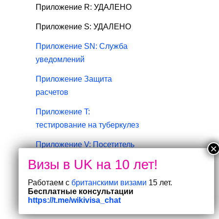
Приложение R: УДАЛЕНО
Приложение S: УДАЛЕНО
Приложение SN: Служба
уведомлений
Приложение Защита
расчетов
Приложение T:
тестирование на туберкулез
Приложение V: Посетитель
Приложение Посетитель:
Разрешенные виды
Работаем с
британскими визами
15 лет.
деятельности
Бесплатные консультации
https://t.me/wikivisa_chat
Приложение Посетитель: