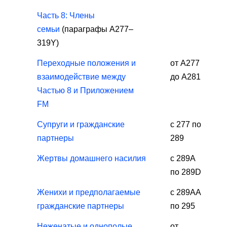
Часть 8: Члены
семьи
(параграфы A277–
319Y)
Переходные положения и
от А277
взаимодействие между
до А281
Частью 8 и Приложением
FM
Супруги и гражданские
с 277 по
партнеры
289
Жертвы домашнего насилия
с 289А
по 289D
Женихи и предполагаемые
с 289АА
гражданские партнеры
по 295
Неженатые и однополые
от