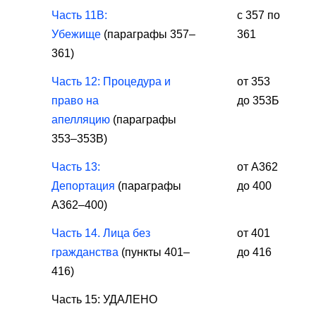
Часть 11B:
с 357 по
Убежище
(параграфы 357–
361
361)
Часть 12: Процедура и
от 353
право на
до 353Б
апелляцию
(параграфы
353–353B)
Часть 13:
от А362
Депортация
(параграфы
до 400
A362–400)
Часть 14. Лица без
от 401
гражданства
(пункты 401–
до 416
416)
Часть 15: УДАЛЕНО