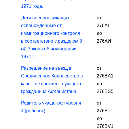
1971 года.
Дети военнослужащих,
от
освобожденные от
276АГ
иммиграционного контроля
до
в соответствии с разделом 8
276АИ
(4) Закона об иммиграции
1971 г.
Разрешение на въезд в
от
Соединенное Королевство в
276BA1
качестве соответствующего
до
гражданина Афганистана.
276BS5
Родитель учащегося уровня
от
4 (ребенок)
276BT1
до
276BV1