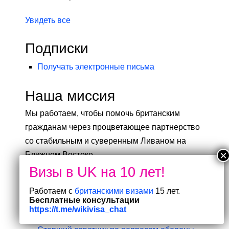
Увидеть все
Подписки
Получать электронные письма
Наша миссия
Мы работаем, чтобы помочь британским
гражданам через процветающее партнерство
со стабильным и суверенным Ливаном на
Ближнем Востоке.
Документы
Работаем с
британскими визами
15 лет.
Бесплатные консультации
https://t.me/wikivisa_chat
Наши объявления