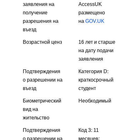
заявления на
AccessUK
получение
размещено
разрешения на
на
GOV.UK
въезд
Возрастной ценз
16 лет и старше
на дату подачи
заявления
Подтверждения
Категория D:
о разрешении на
краткосрочный
въезд
студент
Биометрический
Необходимый
вид на
жительство
Подтверждения
Код 3: 11
о разрешении на
месяцев: