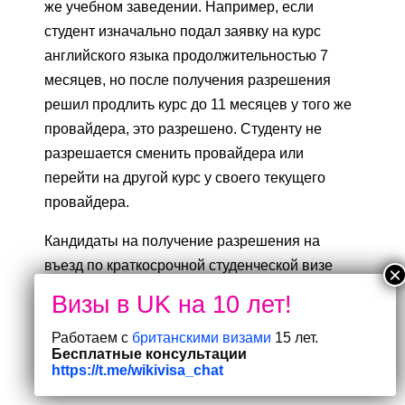
же учебном заведении. Например, если
студент изначально подал заявку на курс
английского языка продолжительностью 7
месяцев, но после получения разрешения
решил продлить курс до 11 месяцев у того же
провайдера, это разрешено. Студенту не
разрешается сменить провайдера или
перейти на другой курс у своего текущего
провайдера.
Кандидаты на получение разрешения на
въезд по краткосрочной студенческой визе
(английский язык) должны соответствовать
всем требованиям пунктов
STS 3.1 — STS 7.2
Работаем с
британскими визами
15 лет.
Правил иммиграции
, см.:
Требования к
Бесплатные консультации
претендентам на краткосрочную студенческую
https://t.me/wikivisa_chat
визу (английский язык)
.