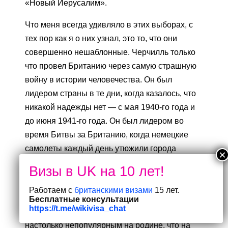
«Новый Иерусалим».
Что меня всегда удивляло в этих выборах, с
тех пор как я о них узнал, это то, что они
совершенно нешаблонные. Черчилль только
что провел Британию через самую страшную
войну в истории человечества. Он был
лидером страны в те дни, когда казалось, что
никакой надежды нет — с мая 1940-го года и
до июня 1941-го года. Он был лидером во
время Битвы за Британию, когда немецкие
самолеты каждый день утюжили города
Британии. Черчилль в 1945 году — один из
трех победителей, вместе со Сталиным и
Рузвельтом.
Работаем с
британскими визами
15 лет.
Бесплатные консультации
https://t.me/wikivisa_chat
И вот этот же политик в 1945 году оказывается
настолько непопулярным на родине, что на