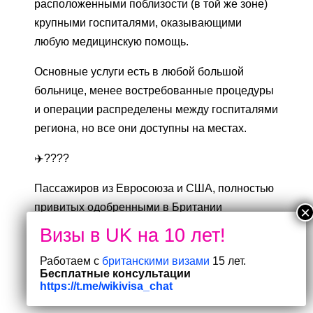
расположенными поблизости (в той же зоне)
крупными госпиталями, оказывающими
любую медицинскую помощь.
Основные услуги есть в любой большой
больнице, менее востребованные процедуры
и операции распределены между госпиталями
региона, но все они доступны на местах.
✈️????
Пассажиров из Евросоюза и США, полностью
привитых одобренными в Британии
вакцинами, возможно, будут пускать в Англию
без карантина.
Работаем с
британскими визами
15 лет.
Бесплатные консультации
Ждем решение властей — ожидается, что оно
https://t.me/wikivisa_chat
выйдет в ближайшее время.