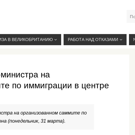
М. КУРСКАЯ, +7(926)734-03-33, +7(926)274-03-33, VISA@
ИЗА В ВЕЛИКОБРИТАНИЮ
РАБОТА НАД ОТКАЗАМИ
министра на
те по иммиграции в центре
стра на организованном саммите по
на (понедельник, 31 марта).