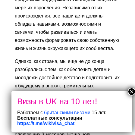
мере их взросления. Независимо от их
происхождения, все наши дети должны
обладать навыками, возможностями и
связями, чтобы развиваться и иметь
возможность формировать свою собственную
жизнь и жизнь окружающего их сообщества.
Однако, как страна, мы еще не до конца
разобрались с тем, как обеспечить детям и
молодежи достойное детство и подготовить их
к будущему в эпоху стремительных
технологических изменений. Именно этот
разговор и начинает наше правительство, как
в рамках данной консультации, так и
Работаем с
британскими визами
15 лет.
Бесплатные консультации
посредством серии структурированных встреч
https://t.me/wikivisa_chat
с родителями, детьми и экспертами в течение
следующих 3 месяцев. Наша цель —