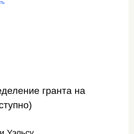
ть
деление гранта на
ступно)
и Уэльсу.