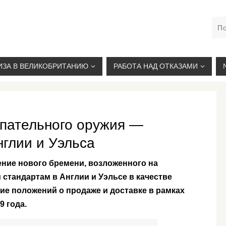
М. КУРСКАЯ, +7(926)734-03-33, +7(926)274-03-33, VISA@
ИЗА В ВЕЛИКОБРИТАНИЮ
РАБОТА НАД ОТКАЗАМИ
упательного оружия —
нглии и Уэльса
ение нового бремени, возложенного на
стандартам в Англии и Уэльсе в качестве
е положений о продаже и доставке в рамках
9 года.