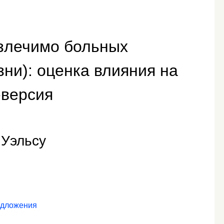
излечимо больных
зни): оценка влияния на
версия
 Уэльсу
едложения