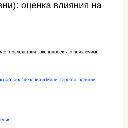
зни): оценка влияния на
жает последствия законопроекта о неизлечимо
льного обеспечения
и
Министерство юстиции
ления