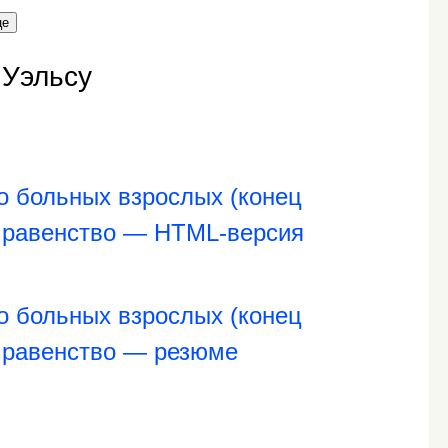
це
 Уэльсу
о больных взрослых (конец
а равенство — HTML-версия
о больных взрослых (конец
а равенство — резюме