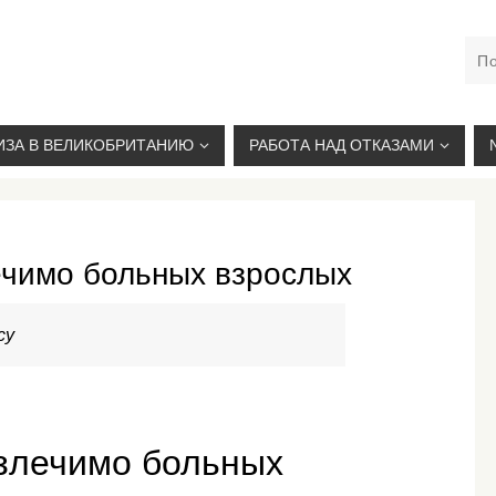
М. КУРСКАЯ, +7(926)734-03-33, +7(926)274-03-33, VISA@
ИЗА В ВЕЛИКОБРИТАНИЮ
РАБОТА НАД ОТКАЗАМИ
ечимо больных взрослых
су
излечимо больных