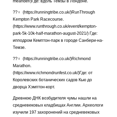
meander/)Где: вдоль Темзы в Лондоне.
??‍♀️ (https://runningtribe.co.uk/)RunThrough
Kempton Park Racecourse.
(https://www.runthrough.co.uk/event/kempton-
park-5k-10k-half-marathon-august-2021/) Где:
ипподром Кемптон-парк в городе Санбери-на-
Темзе.
??‍♀️ (https://runningtribe.co.uk/)Richmond
Marathon.
(https://www.richmondrunfest.co.uk/)Где: от
Королевских ботанических садов Кью до
дворца Хэмптон-корт.
Древнюю ДНК возбудителя чумы нашли на
средневековых кладбищах Англии. Археологи
изучили 197 захоронений на средневековых