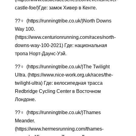
castle-foe/)Где: замок Хивер в Кенте.
??‍♀️ (https://runningtribe.co.uk/)North Downs
Way 100.
(https://www.centurionrunning.com/races/north-
downs-way-100-2021) Где: национальная
тропа Норт-Даунс-Уэй.
??‍♀️ (https://runningtribe.co.uk/)The Twilight
Ultra. (https://www.nice-work.org.uk/races/the-
twilight-ultra) Где: велосипедная трасса
Redbridge Cycling Center в Восточном
Лондоне.
??‍♀️ (https://runningtribe.co.uk/)Thames
Meander.
(https://www.hermesrunning.com/thames-