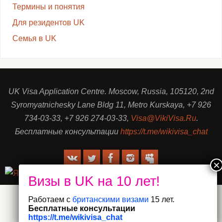
Термины и понятия
Для резидентов UK
Семья в UK
UK Visa Application Centre. Moscow, Russia, 105120, 2nd
Syromyatnichesky Lane Bldg 11, Metro Kurskaya, +7 926
734-03-33, +7 926 274-03-33,
Visa@VikiVisa.Ru
.
Бесплатные консультации
https://t.me/wikivisa_chat
Работаем с
британскими визами
15 лет.
Бесплатные консультации
https://t.me/wikivisa_chat